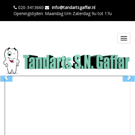
020-3413660
info@tandartsgaffar.nl
Openingstijden: Maandag t/m Zaterdag 9u tot 17u
Toggl
navig
Previous
Ne