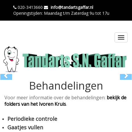
020-3413660
info@tandartsgaffar.nl
Openingstijden: Maandag t/m Zaterdag 9u tot 17u
Toggl
navig
Previous
Ne
Behandelingen
Voor meer informatie over de behandelingen:
bekijk de
folders van het Ivoren Kruis
.
Periodieke controle
Gaatjes vullen